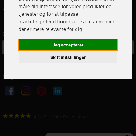
+46 (0)8 142122
måle din interesse for vores produkter og
kundservice@frameit.se
tjenester og for at tilpasse
marketinginteraktioner
,
at levere annoncer
der er mere relevante for dig
.
Ønsker du vores nyhedsbrev?
Jeg accepterer
OK
Skift indstillinger
Følg os i dine kanaler
4.6
4.6
/
5
1000
+
Recensioner