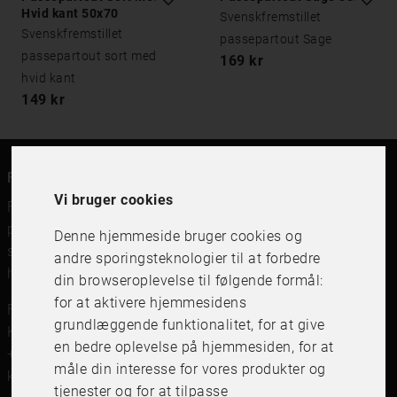
Hvid kant 50x70
Svenskfremstillet
Svenskfremstillet
passepartout Sage
passepartout sort med
169 kr
hvid kant
149 kr
FRAME IT
Vi bruger cookies
FRAME IT er en moderne rammebutik for billedrammer,
plakater og print og indramning. Vi forhandler
Denne hjemmeside bruger cookies og
svenskfremstillede billedrammer, beslag og print af
andre sporingsteknologier til at forbedre
højeste kvalitet.
din browseroplevelse til følgende formål:
for at aktivere hjemmesidens
FRAME IT Ramar och Inramning
grundlæggende funktionalitet
,
for at give
Kungsgatan 41,111 56 Stockholm
en bedre oplevelse på hjemmesiden
,
for at
+46 (0)8 142122
måle din interesse for vores produkter og
kundservice@frameit.se
tjenester og for at tilpasse