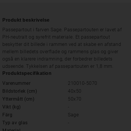
Produkt beskrivelse
Passepartout i farven Sage. Passepartouten er lavet af
PH-neutralt og syrefrit materiale. Et passepartout
beskytter dit billede i rammen ved at skabe en afstand
mellem billedets overflade og rammens glas og giver
også en klarere indramning, der forbedrer billedets
udseende. Tykkelsen af ​​passepartouten er 1,8 mm.
Produktspecifikation
Varenummer
210010-5070
Bildstorlek (cm)
40x50
Yttermått (cm)
50x70
Vikt (kg)
-
Färg
Sage
Typ av glas
-
Material