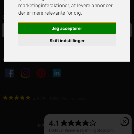
marketinginteraktioner
,
at levere annoncer
der er mere relevante for dig
.
Ønsker du vores nyhedsbrev?
Jeg accepterer
OK
Skift indstillinger
Følg os i dine kanaler
4.6
4.6
/
5
1000
+
Recensioner
© 2021 Frame It International