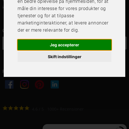
+46 (0)8 142122
en bedre oplevelse på hjemmesiden
,
for at
kundservice@frameit.se
måle din interesse for vores produkter og
tjenester og for at tilpasse
marketinginteraktioner
,
at levere annoncer
der er mere relevante for dig
.
Ønsker du vores nyhedsbrev?
OK
Jeg accepterer
Skift indstillinger
Følg os i dine kanaler
4.6
4.6
/
5
1000
+
Recensioner