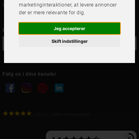
kundservice@frameit.se
marketinginteraktioner
,
at levere annoncer
der er mere relevante for dig
.
Jeg accepterer
Ønsker du vores nyhedsbrev?
Skift indstillinger
OK
Følg os i dine kanaler
4.6
4.6
/
5
1000
+
Recensioner