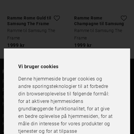
Ramme Rome Guld til
Ramme Rome
Samsung The Frame
Champagne til Samsung
The Frame
Ramme til Samsung The
Ramme til Samsung The
Frame
Frame
1999 kr
1999 kr
Vi bruger cookies
FRAME IT
Denne hjemmeside bruger cookies og
FRAME IT er en moderne rammebutik for billedrammer,
andre sporingsteknologier til at forbedre
plakater og print og indramning. Vi forhandler
din browseroplevelse til følgende formål:
svenskfremstillede billedrammer, beslag og print af
for at aktivere hjemmesidens
højeste kvalitet.
grundlæggende funktionalitet
,
for at give
FRAME IT Ramar och Inramning
en bedre oplevelse på hjemmesiden
,
for at
Kungsgatan 41,111 56 Stockholm
måle din interesse for vores produkter og
+46 (0)8 142122
tjenester og for at tilpasse