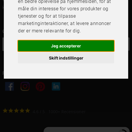
+46 (0)8 142122
en bedre oplevelse på hjemmesiden
,
for at
kundservice@frameit.se
måle din interesse for vores produkter og
tjenester og for at tilpasse
marketinginteraktioner
,
at levere annoncer
der er mere relevante for dig
.
Ønsker du vores nyhedsbrev?
OK
Jeg accepterer
Skift indstillinger
Følg os i dine kanaler
4.6
4.6
/
5
1000
+
Recensioner