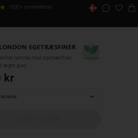
1000+ anmeldelser
LONDON EGETRÆSFINER
tillet ramme med egetræsfiner

 ægte glas
 kr
ørrelse
TILFØJ TIL KURV