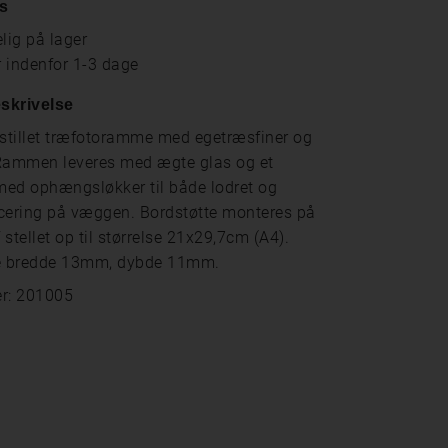
s
lig på lager
r indenfor 1-3 dage
skrivelse
tillet træfotoramme med egetræsfiner og
. Rammen leveres med ægte glas og et
ed ophængsløkker til både lodret og
cering på væggen. Bordstøtte monteres på
​​stellet op til størrelse 21x29,7cm (A4).
 bredde 13mm, dybde 11mm.
r: 201005