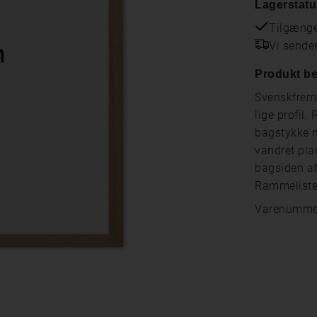
Lagerstatu
Tilgænge
Vi sende
Produkt be
Svenskfrems
lige profil
bagstykke m
vandret pla
bagsiden af 
Rammeliste
Varenumme