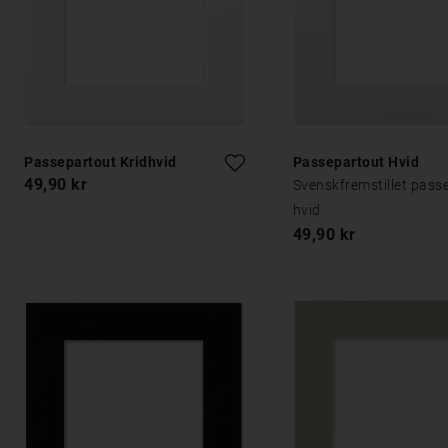
Passepartout Kridhvid
Passepartout Hvid
49,90 kr
Svenskfremstillet pass
hvid
49,90 kr