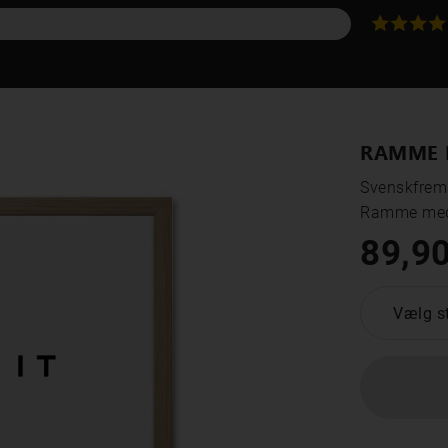
RAMME 
Svenskfrems
Ramme med
89,90
Vælg st