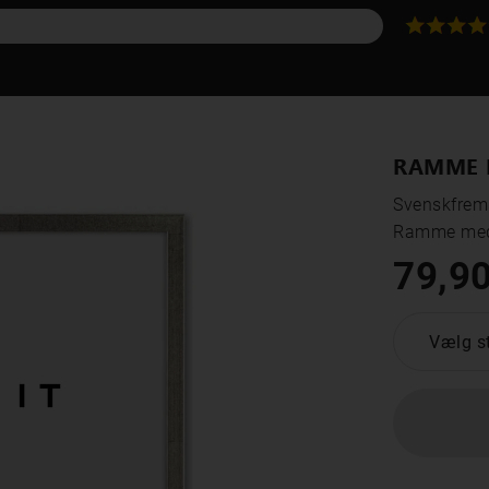
RAMME 
Svenskfrems
Ramme med
79,90
Vælg st