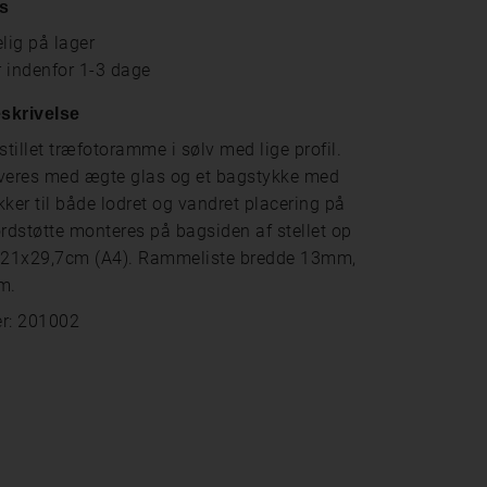
s
lig på lager
r indenfor 1-3 dage
skrivelse
tillet træfotoramme i sølv med lige profil.
eres med ægte glas og et bagstykke med
er til både lodret og vandret placering på
dstøtte monteres på bagsiden af ​​stellet op
se 21x29,7cm (A4). Rammeliste bredde 13mm,
m.
r: 201002