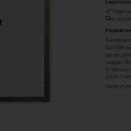
Lagerstatu
Tilgænge
Vi sende
Produkt be
Svenskfrems
Rammen lev
ophængsløkk
væggen. Bor
til størrel
dybde 11m
Varenumme