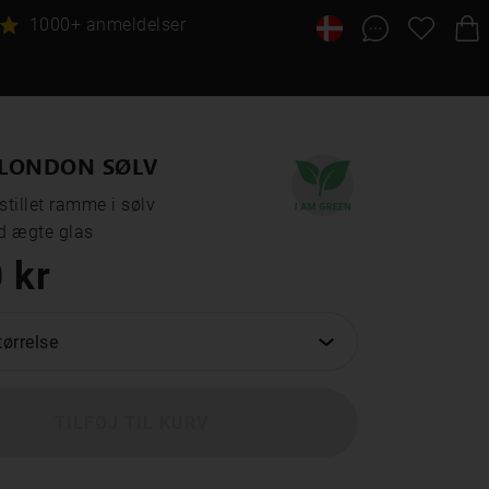
1000+ anmeldelser
LONDON SØLV
tillet ramme i sølv

 ægte glas
 kr
ørrelse
TILFØJ TIL KURV