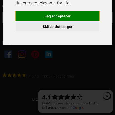
der er mere relevante for dig
.
Ønsker du vores nyhedsbrev?
Jeg accepterer
OK
Skift indstillinger
Følg os i dine kanaler
4.6
4.6
/
5
1000
+
Recensioner
© 2021 Frame It International