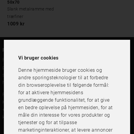
50x70
Slank metalramme med
træfiner
1009 kr
FRAME IT
Vi bruger cookies
FRAME IT er en moderne rammebutik for billedrammer,
plakater og print og indramning. Vi forhandler
Denne hjemmeside bruger cookies og
svenskfremstillede billedrammer, beslag og print af
andre sporingsteknologier til at forbedre
højeste kvalitet.
din browseroplevelse til følgende formål:
for at aktivere hjemmesidens
FRAME IT Ramar och Inramning
grundlæggende funktionalitet
,
for at give
Kungsgatan 41,111 56 Stockholm
en bedre oplevelse på hjemmesiden
,
for at
+46 (0)8 142122
måle din interesse for vores produkter og
kundservice@frameit.se
tjenester og for at tilpasse
marketinginteraktioner
,
at levere annoncer