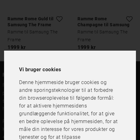
Ramme Rome Guld til
Ramme Rome
Samsung The Frame
Champagne til Samsung
The Frame
Ramme til Samsung The
Ramme til Samsung The
Frame
Frame
1999 kr
1999 kr
Vi bruger cookies
FRAME IT
Denne hjemmeside bruger cookies og
FRAME IT er en moderne rammebutik for billedrammer,
andre sporingsteknologier til at forbedre
plakater og print og indramning. Vi forhandler
din browseroplevelse til følgende formål:
svenskfremstillede billedrammer, beslag og print af
for at aktivere hjemmesidens
højeste kvalitet.
grundlæggende funktionalitet
,
for at give
FRAME IT Ramar och Inramning
en bedre oplevelse på hjemmesiden
,
for at
Kungsgatan 41,111 56 Stockholm
måle din interesse for vores produkter og
+46 (0)8 142122
tjenester og for at tilpasse