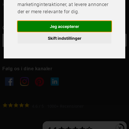
kundservice@frameit.se
marketinginteraktioner
,
at levere annoncer
der er mere relevante for dig
.
Jeg accepterer
Ønsker du vores nyhedsbrev?
Skift indstillinger
OK
Følg os i dine kanaler
4.6
4.6
/
5
1000
+
Recensioner