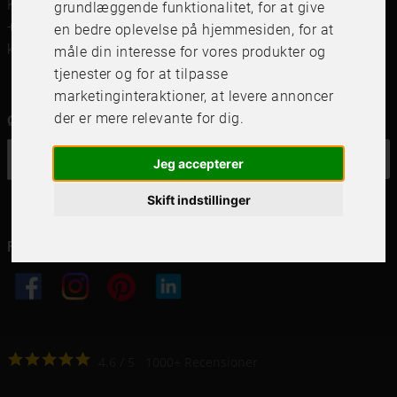
Kungsgatan 41,111 56 Stockholm
grundlæggende funktionalitet
,
for at give
+46 (0)8 142122
en bedre oplevelse på hjemmesiden
,
for at
kundservice@frameit.se
måle din interesse for vores produkter og
tjenester og for at tilpasse
marketinginteraktioner
,
at levere annoncer
der er mere relevante for dig
.
Ønsker du vores nyhedsbrev?
OK
Jeg accepterer
Skift indstillinger
Følg os i dine kanaler
4.6
4.6
/
5
1000
+
Recensioner