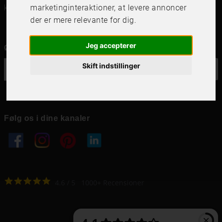
kundservice@frameit.se
marketinginteraktioner
,
at levere annoncer
der er mere relevante for dig
.
Jeg accepterer
Ønsker du vores nyhedsbrev?
Skift indstillinger
OK
Følg os i dine kanaler
4.6
4.6
/
5
1000
+
Recensioner