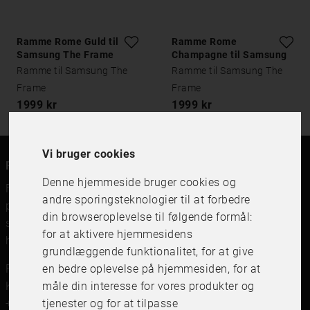
Ramme Rome Guld til
Ramme Rome
Samsung The Frame
Champagne til Samsung
The Frame
Ramme til Samsung The
Ramme til Samsung The
Frame
Frame
1999 kr
1999 kr
Vi bruger cookies
FRAME IT
Denne hjemmeside bruger cookies og
FRAME IT er en moderne rammebutik for billedrammer,
andre sporingsteknologier til at forbedre
plakater og print og indramning. Vi forhandler
din browseroplevelse til følgende formål:
svenskfremstillede billedrammer, beslag og print af
for at aktivere hjemmesidens
højeste kvalitet.
grundlæggende funktionalitet
,
for at give
FRAME IT Ramar och Inramning
en bedre oplevelse på hjemmesiden
,
for at
Kungsgatan 41,111 56 Stockholm
måle din interesse for vores produkter og
+46 (0)8 142122
tjenester og for at tilpasse