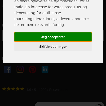
+46 (0)8 142122
en bedre oplevelse på hjemmesiden
,
for at
kundservice@frameit.se
måle din interesse for vores produkter og
tjenester og for at tilpasse
marketinginteraktioner
,
at levere annoncer
der er mere relevante for dig
.
Ønsker du vores nyhedsbrev?
OK
Jeg accepterer
Skift indstillinger
Følg os i dine kanaler
4.6
4.6
/
5
1000
+
Recensioner