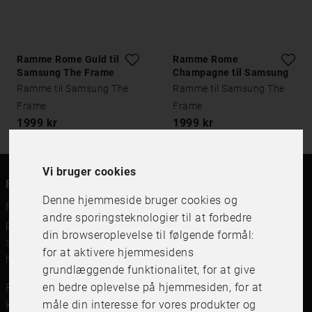
Ramme Rome Guld til
Ramme Rome
Samsung The Frame
Champagne til Samsung
The Frame
Ramme til Samsung The
Ramme til Samsung The
Frame
Frame
1999 kr
1999 kr
Vi bruger cookies
FRAME IT
Denne hjemmeside bruger cookies og
FRAME IT er en moderne rammebutik for billedrammer,
andre sporingsteknologier til at forbedre
plakater og print og indramning. Vi forhandler
din browseroplevelse til følgende formål:
svenskfremstillede billedrammer, beslag og print af
for at aktivere hjemmesidens
højeste kvalitet.
grundlæggende funktionalitet
,
for at give
en bedre oplevelse på hjemmesiden
,
for at
FRAME IT Ramar och Inramning
måle din interesse for vores produkter og
Kungsgatan 41,111 56 Stockholm