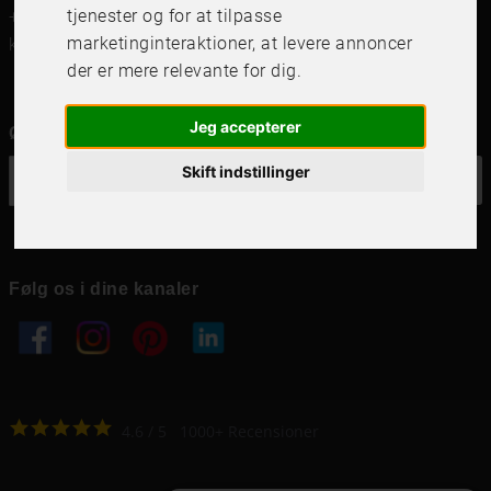
tjenester og for at tilpasse
+46 (0)8 142122
marketinginteraktioner
,
at levere annoncer
kundservice@frameit.se
der er mere relevante for dig
.
Jeg accepterer
Ønsker du vores nyhedsbrev?
Skift indstillinger
OK
Følg os i dine kanaler
4.6
4.6
/
5
1000
+
Recensioner