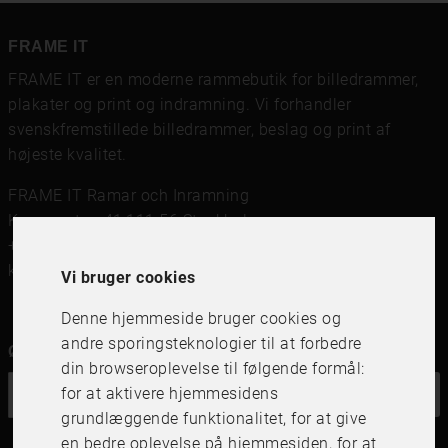
FRAME IT
FRAME IT er en moderne rammebutik for billedrammer,
plakater og print og indramning. Vi forhandler
svenskfremstillede billedrammer, beslag og print af
højeste kvalitet.
FRAME IT Ramar och Inramning
Kungsgatan 41,111 56 Stockholm
+46 (0)8 142122
kundservice@frameit.se
Vi bruger cookies
Denne hjemmeside bruger cookies og
andre sporingsteknologier til at forbedre
Ønsker du vores nyhedsbrev?
din browseroplevelse til følgende formål:
for at aktivere hjemmesidens
OK
grundlæggende funktionalitet
,
for at give
en bedre oplevelse på hjemmesiden
,
for at