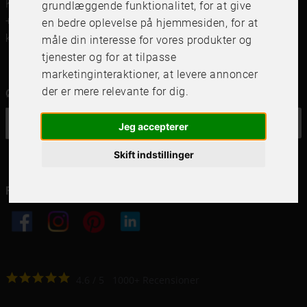
Kungsgatan 41,111 56 Stockholm
grundlæggende funktionalitet
,
for at give
+46 (0)8 142122
en bedre oplevelse på hjemmesiden
,
for at
kundservice@frameit.se
måle din interesse for vores produkter og
tjenester og for at tilpasse
marketinginteraktioner
,
at levere annoncer
der er mere relevante for dig
.
Ønsker du vores nyhedsbrev?
OK
Jeg accepterer
Skift indstillinger
Følg os i dine kanaler
4.6
4.6
/
5
1000
+
Recensioner