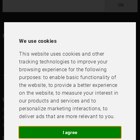
OK
Følg oss i dine kanaler
We use cookies
This website uses cookies and other
tracking technologies to improve your
browsing experience for the following
4.6
4.6
/
5
1000
+
Recensioner
purposes:
to enable basic functionality of
the website
,
to provide a better experience
on the website
,
to measure your interest in
Hurtigkoblinger
our products and services and to
personalize marketing interactions
,
to
Rammer
deliver ads that are more relevant to you
.
Passepartout
Plakater
I agree
Informasjon