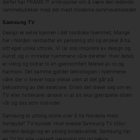
derfor har FRAME IT ambisjoner om å være den ledende
rammebutikken med det mest moderne rammeverkstedet.
Samsung TV
Design er selve kjernen i det nordiske hjemmet. Mange
her i Norden verdsetter en personlig stil og ønsker å ha
sitt eget unike uttrykk. Vi lar oss inspirere av design og
kunst, og vi innreder hjemmene våre deretter. Hver detalj
er viktig og bidrar til en gjennomført følelse av ro og
harmoni. Det samme gjelder teknologien i hjemmene
våre, der vi krever topp ytelse uten at det går på
bekostning av det estetiske. Enten det dreier seg om en
TV eller hvitevarer, ønsker vi at alt skal gjenspeile stilen
vår og oss som individer.
Samsung er utrolig stolte over å ha Nordens mest
fornøyde* TV-kunder. Hver eneste Samsung TV tilbyr
stilrent design og en utrolig bildekvalitet. Samsung har
en TV for alle, uansett personlig stil og behov.