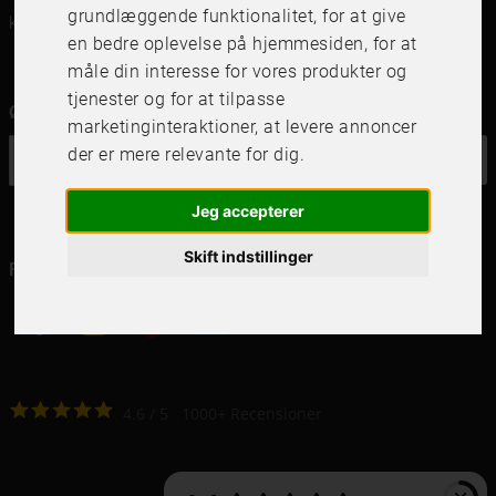
grundlæggende funktionalitet
,
for at give
kundservice@frameit.se
en bedre oplevelse på hjemmesiden
,
for at
måle din interesse for vores produkter og
tjenester og for at tilpasse
Ønsker du vores nyhedsbrev?
marketinginteraktioner
,
at levere annoncer
der er mere relevante for dig
.
OK
Jeg accepterer
Skift indstillinger
Følg os i dine kanaler
4.6
4.6
/
5
1000
+
Recensioner