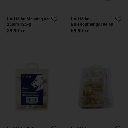
Hall Miba Messing søm
Hall Miba
25mm 125-p
Billedophængssæt 60
dele
29,90 kr
59,90 kr