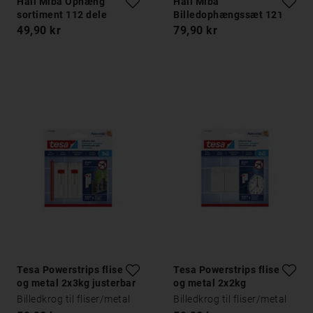
Hall Miba Ophæng
Hall Miba
sortiment 112 dele
Billedophængssæt 121
dele
49,90 kr
79,90 kr
Tesa Powerstrips fliser
Tesa Powerstrips fliser
og metal 2x3kg justerbar
og metal 2x2kg
Billedkrog til fliser/metal
Billedkrog til fliser/metal