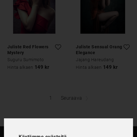
Juliste Red Flowers
Juliste Sensual Orange
Mystery
Elegance
Suguru Sumimoto
Jajang Hareudang
149 kr
149 kr
Hinta alkaen
Hinta alkaen
1
Seuraava
Käytämme evästeitä