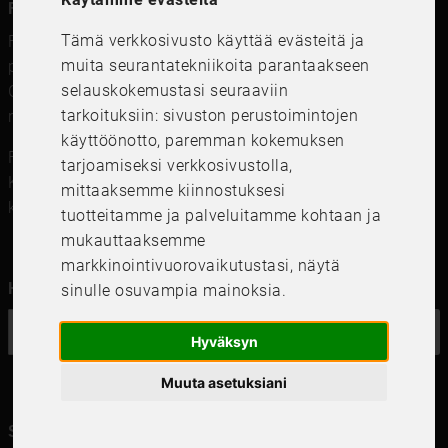
FRAME IT
Tämä verkkosivusto käyttää evästeitä ja
FRAME IT on moderni kuvakehysten, julisteiden ja
muita seurantatekniikoita parantaakseen
printtien sekä kehystysten kehyskauppa Tukholmassa,
selauskokemustasi seuraaviin
Göteborgissa ja Uppsalassa. Myymme korkealaatuisia
tarkoituksiin:
sivuston perustoimintojen
ruotsalaisia ​​valokuvakehyksiä, kiinnikkeitä ja printtejä.
käyttöönotto
,
paremman kokemuksen
FRAME IT Ramar och Inramning
tarjoamiseksi verkkosivustolla
,
Kungsgatan 41,111 56 Stockholm
mittaaksemme kiinnostuksesi
kundservice@frameit.se
tuotteitamme ja palveluitamme kohtaan ja
mukauttaaksemme
markkinointivuorovaikutustasi
,
näytä
Haluatko uutiskirjeemme?
sinulle osuvampia mainoksia
.
OK
Hyväksyn
Muuta asetuksiani
Seuraa meitä kanavillasi