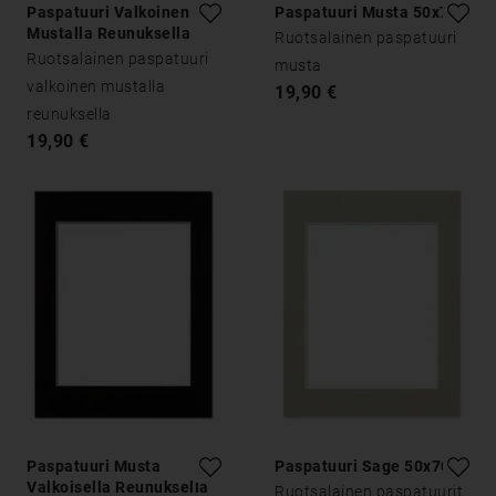
Paspatuuri Valkoinen
Paspatuuri Musta 50x70
Mustalla Reunuksella
Ruotsalainen paspatuuri
50x70
Ruotsalainen paspatuuri
musta
valkoinen mustalla
19,90 €
reunuksella
19,90 €
Paspatuuri Musta
Paspatuuri Sage 50x70
Valkoisella Reunuksella
Ruotsalainen paspatuurit