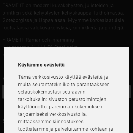
FRAME IT on moderni kuvakehysten, julisteiden ja
printtien sekä kehystysten kehyskauppa Tukholmassa,
Göteborgissa ja Uppsalassa. Myymme korkealaatuisia
ruotsalaisia ​​valokuvakehyksiä, kiinnikkeitä ja printtejä.
FRAME IT Ramar och Inramning
Kungsgatan 41,111 56 Stockholm
kundservice@frameit.se
Käytämme evästeitä
Tämä verkkosivusto käyttää evästeitä ja
Haluatko uutiskirjeemme?
muita seurantatekniikoita parantaakseen
selauskokemustasi seuraaviin
OK
tarkoituksiin:
sivuston perustoimintojen
käyttöönotto
,
paremman kokemuksen
tarjoamiseksi verkkosivustolla
,
Seuraa meitä kanavillasi
mittaaksemme kiinnostuksesi
tuotteitamme ja palveluitamme kohtaan ja