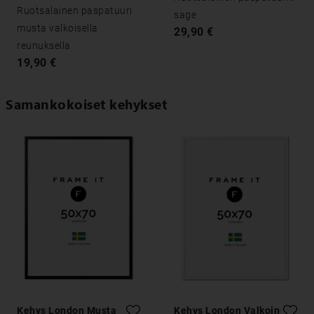
50x70
Ruotsalainen paspatuuri
sage
musta valkoisella
29,90 €
reunuksella
19,90 €
Samankokoiset kehykset
Kehys London Musta
Kehys London Valkoinen