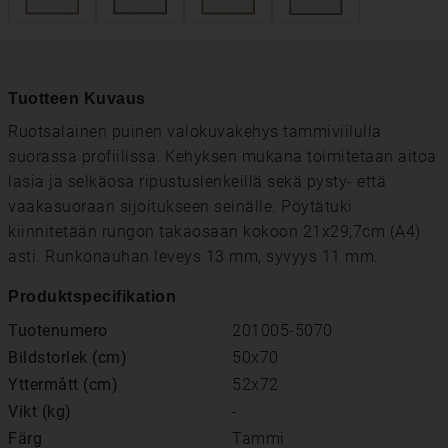
Tuotteen Kuvaus
Ruotsalainen puinen valokuvakehys tammiviilulla
suorassa profiilissa. Kehyksen mukana toimitetaan aitoa
lasia ja selkäosa ripustuslenkeillä sekä pysty- että
vaakasuoraan sijoitukseen seinälle. Pöytätuki
kiinnitetään rungon takaosaan kokoon 21x29,7cm (A4)
asti. Runkonauhan leveys 13 mm, syvyys 11 mm.
Produktspecifikation
Tuotenumero
201005-5070
Bildstorlek (cm)
50x70
Yttermått (cm)
52x72
Vikt (kg)
-
Färg
Tammi