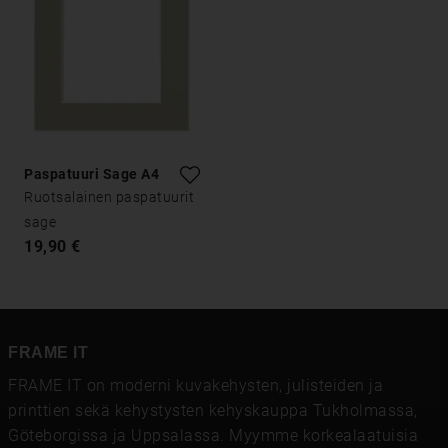
Paspatuuri Sage A4
Ruotsalainen paspatuurit
sage
19,90 €
FRAME IT
FRAME IT on moderni kuvakehysten, julisteiden ja
printtien sekä kehystysten kehyskauppa Tukholmassa,
Göteborgissa ja Uppsalassa. Myymme korkealaatuisia