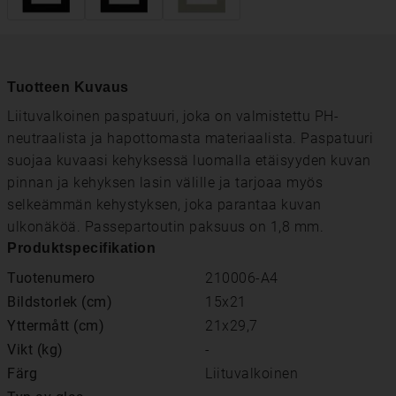
Tuotteen Kuvaus
Liituvalkoinen paspatuuri, joka on valmistettu PH-
neutraalista ja hapottomasta materiaalista. Paspatuuri
suojaa kuvaasi kehyksessä luomalla etäisyyden kuvan
pinnan ja kehyksen lasin välille ja tarjoaa myös
selkeämmän kehystyksen, joka parantaa kuvan
ulkonäköä. Passepartoutin paksuus on 1,8 mm.
Produktspecifikation
Tuotenumero
210006-A4
Bildstorlek (cm)
15x21
Yttermått (cm)
21x29,7
Vikt (kg)
-
Färg
Liituvalkoinen