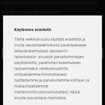
ruotsalaisia ​​valokuvakehyksiä, kiinnikkeitä ja printtejä.
FRAME IT Ramar och Inramning
Kungsgatan 41,111 56 Stockholm
kundservice@frameit.se
Käytämme evästeitä
Tämä verkkosivusto käyttää evästeitä ja
Haluatko uutiskirjeemme?
muita seurantatekniikoita parantaakseen
selauskokemustasi seuraaviin
OK
tarkoituksiin:
sivuston perustoimintojen
käyttöönotto
,
paremman kokemuksen
tarjoamiseksi verkkosivustolla
,
mittaaksemme kiinnostuksesi
Seuraa meitä kanavillasi
tuotteitamme ja palveluitamme kohtaan ja
mukauttaaksemme
markkinointivuorovaikutustasi
,
näytä
sinulle osuvampia mainoksia
.