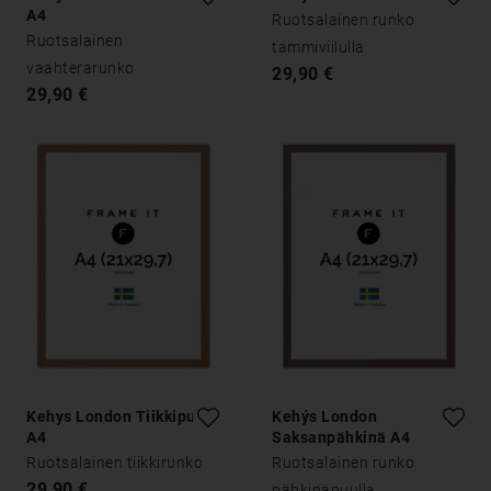
A4
Ruotsalainen runko
Ruotsalainen
tammiviilulla
vaahterarunko
29,90 €
29,90 €
Kehys London Tiikkipuu
Kehýs London
A4
Saksanpähkinä A4
Ruotsalainen tiikkirunko
Ruotsalainen runko
29,90 €
pähkinäpuulla