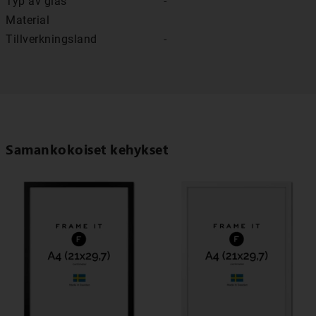
Typ av glas
-
Material
Tillverkningsland
-
Samankokoiset kehykset