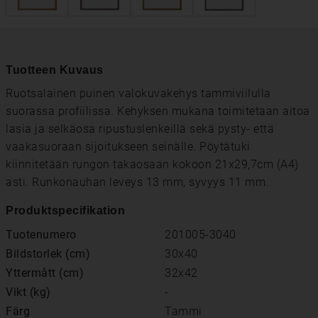
Tuotteen Kuvaus
Ruotsalainen puinen valokuvakehys tammiviilulla
suorassa profiilissa. Kehyksen mukana toimitetaan aitoa
lasia ja selkäosa ripustuslenkeillä sekä pysty- että
vaakasuoraan sijoitukseen seinälle. Pöytätuki
kiinnitetään rungon takaosaan kokoon 21x29,7cm (A4)
asti. Runkonauhan leveys 13 mm, syvyys 11 mm.
Produktspecifikation
Tuotenumero
201005-3040
Bildstorlek (cm)
30x40
Yttermått (cm)
32x42
Vikt (kg)
-
Färg
Tammi