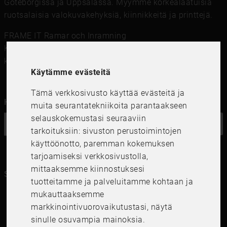
Göteborgissa ja Uppsalassa. Myymme korkealaatuisia
ruotsalaisia ​​valokuvakehyksiä, kiinnikkeitä ja printtejä.
FRAME IT Ramar och Inramning
Kungsgatan 41,111 56 Stockholm
kundservice@frameit.se
Käytämme evästeitä
Tämä verkkosivusto käyttää evästeitä ja
Haluatko uutiskirjeemme?
muita seurantatekniikoita parantaakseen
selauskokemustasi seuraaviin
OK
tarkoituksiin:
sivuston perustoimintojen
käyttöönotto
,
paremman kokemuksen
tarjoamiseksi verkkosivustolla
,
mittaaksemme kiinnostuksesi
Seuraa meitä kanavillasi
tuotteitamme ja palveluitamme kohtaan ja
mukauttaaksemme
markkinointivuorovaikutustasi
,
näytä
sinulle osuvampia mainoksia
.