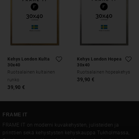
Kehys London Kulta
Kehys London Hopea
30x40
30x40
Ruotsalainen kultainen
Ruotsalainen hopeakehys
39,90 €
runko
39,90 €
FRAME IT
FRAME IT on moderni kuvakehysten, julisteiden ja
printtien sekä kehystysten kehyskauppa Tukholmassa,