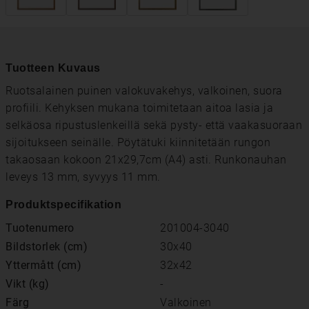
Tuotteen Kuvaus
Ruotsalainen puinen valokuvakehys, valkoinen, suora
profiili. Kehyksen mukana toimitetaan aitoa lasia ja
selkäosa ripustuslenkeillä sekä pysty- että vaakasuoraan
sijoitukseen seinälle. Pöytätuki kiinnitetään rungon
takaosaan kokoon 21x29,7cm (A4) asti. Runkonauhan
leveys 13 mm, syvyys 11 mm.
Produktspecifikation
Tuotenumero
201004-3040
Bildstorlek (cm)
30x40
Yttermått (cm)
32x42
Vikt (kg)
-
Färg
Valkoinen