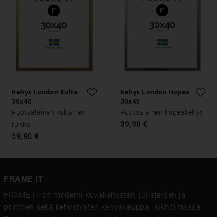
Kehys London Kulta
Kehys London Hopea
30x40
30x40
Ruotsalainen kultainen
Ruotsalainen hopeakehys
39,90 €
runko
39,90 €
FRAME IT
FRAME IT on moderni kuvakehysten, julisteiden ja
printtien sekä kehystysten kehyskauppa Tukholmassa,