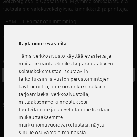
Göteborgissa ja Uppsalassa. Myymme korkealaatuisia
ruotsalaisia ​​valokuvakehyksiä, kiinnikkeitä ja printtejä.
FRAME IT Ramar och Inramning
Kungsgatan 41,111 56 Stockholm
kundservice@frameit.se
Käytämme evästeitä
Tämä verkkosivusto käyttää evästeitä ja
Haluatko uutiskirjeemme?
muita seurantatekniikoita parantaakseen
selauskokemustasi seuraaviin
OK
tarkoituksiin:
sivuston perustoimintojen
käyttöönotto
,
paremman kokemuksen
tarjoamiseksi verkkosivustolla
,
mittaaksemme kiinnostuksesi
Seuraa meitä kanavillasi
tuotteitamme ja palveluitamme kohtaan ja
mukauttaaksemme
markkinointivuorovaikutustasi
,
näytä
sinulle osuvampia mainoksia
.