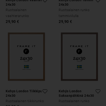
Kehys London Vaahtera
Kehys London Tammi
24x30
24x30
Ruotsalainen
Ruotsalainen runko
vaahterarunko
tammiviilulla
29,90 €
29,90 €
Kehys London Tiikkipuu
Kehýs London
24x30
Saksanpähkinä 24x30
Ruotsalainen tiikkirunko
Ruotsalainen runko