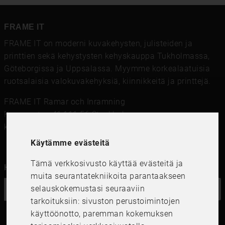
FRAME IT
FRAME IT on moderni kuvakehysten, julisteiden ja
printtien sekä kehystysten kehyskauppa Tukholmassa,
Göteborgissa ja Uppsalassa. Myymme korkealaatuisia
ruotsalaisia ​​valokuvakehyksiä, kiinnikkeitä ja printtejä.
FRAME IT Ramar och Inramning
Kungsgatan 41,111 56 Stockholm
kundservice@frameit.se
Käytämme evästeitä
Tämä verkkosivusto käyttää evästeitä ja
Haluatko uutiskirjeemme?
muita seurantatekniikoita parantaakseen
selauskokemustasi seuraaviin
OK
tarkoituksiin:
sivuston perustoimintojen
käyttöönotto
,
paremman kokemuksen