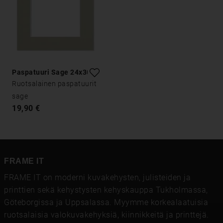
Paspatuuri Sage 24x30
Ruotsalainen paspatuurit
sage
19,90 €
FRAME IT
FRAME IT on moderni kuvakehysten, julisteiden ja
printtien sekä kehystysten kehyskauppa Tukholmassa,
Göteborgissa ja Uppsalassa. Myymme korkealaatuisia
ruotsalaisia ​​valokuvakehyksiä, kiinnikkeitä ja printtejä.