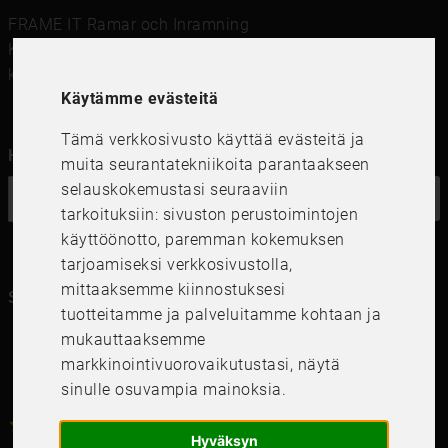
FRAME IT Ramar och Inramning
Kungsgatan 41,111 56 Stockholm
kundservice@frameit.se
Käytämme evästeitä
Tämä verkkosivusto käyttää evästeitä ja
Haluatko uutiskirjeemme?
muita seurantatekniikoita parantaakseen
selauskokemustasi seuraaviin
OK
tarkoituksiin:
sivuston perustoimintojen
käyttöönotto
,
paremman kokemuksen
tarjoamiseksi verkkosivustolla
,
mittaaksemme kiinnostuksesi
Seuraa meitä kanavillasi
tuotteitamme ja palveluitamme kohtaan ja
mukauttaaksemme
markkinointivuorovaikutustasi
,
näytä
sinulle osuvampia mainoksia
.
4.6
4.6
/
5
1000
+
Recensioner
Hyväksyn