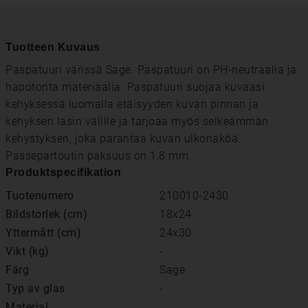
Tuotteen Kuvaus
Paspatuuri värissä Sage. Paspatuuri on PH-neutraalia ja
hapotonta materiaalia. Paspatuuri suojaa kuvaasi
kehyksessä luomalla etäisyyden kuvan pinnan ja
kehyksen lasin välille ja tarjoaa myös selkeämmän
kehystyksen, joka parantaa kuvan ulkonäköä.
Passepartoutin paksuus on 1,8 mm.
Produktspecifikation
Tuotenumero
210010-2430
Bildstorlek (cm)
18x24
Yttermått (cm)
24x30
Vikt (kg)
-
Färg
Sage
Typ av glas
-
Material