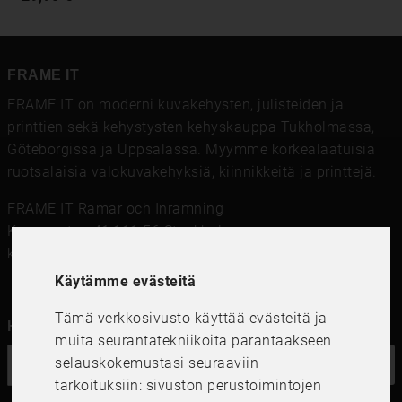
FRAME IT
FRAME IT on moderni kuvakehysten, julisteiden ja
printtien sekä kehystysten kehyskauppa Tukholmassa,
Göteborgissa ja Uppsalassa. Myymme korkealaatuisia
ruotsalaisia ​​valokuvakehyksiä, kiinnikkeitä ja printtejä.
FRAME IT Ramar och Inramning
Kungsgatan 41,111 56 Stockholm
kundservice@frameit.se
Käytämme evästeitä
Tämä verkkosivusto käyttää evästeitä ja
Haluatko uutiskirjeemme?
muita seurantatekniikoita parantaakseen
selauskokemustasi seuraaviin
OK
tarkoituksiin:
sivuston perustoimintojen