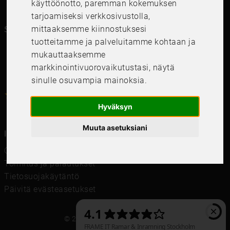
käyttöönotto
,
paremman kokemuksen
tarjoamiseksi verkkosivustolla
,
mittaaksemme kiinnostuksesi
Seuraa meitä kanavillasi
tuotteitamme ja palveluitamme kohtaan ja
mukauttaaksemme
markkinointivuorovaikutustasi
,
näytä
sinulle osuvampia mainoksia
.
4.6
4.6
/
5
1000
+
Recensioner
Hyväksyn
Muuta asetuksiani
Information
Ostoehdot
Toimitus ja palautukset
Tietosuojakäytäntö
Päivitä evästeasetukset
© 2021 Frame It International