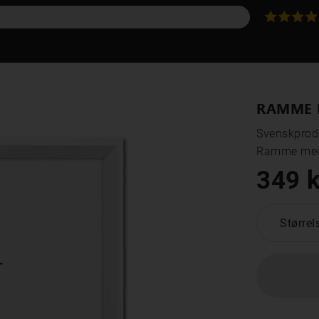
RAMME D
Svenskprodu
Ramme med 
349 k
Størrel