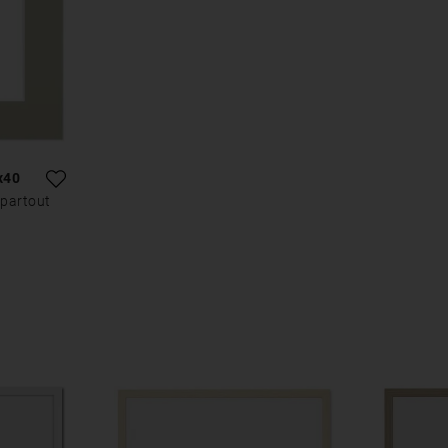
x40
partout