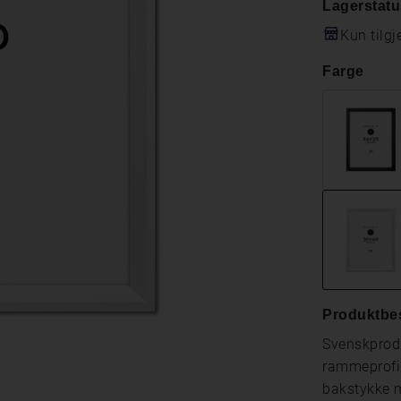
Lagerstatu
Kun tilgj
Farge
Produktbes
Svenskprodu
rammeprofil
bakstykke m