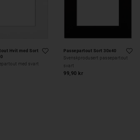
out Hvit med Sort
Passepartout Sort 30x40
40
Svenskprodusert passepartout
epartout med svart
svart
99,90 kr