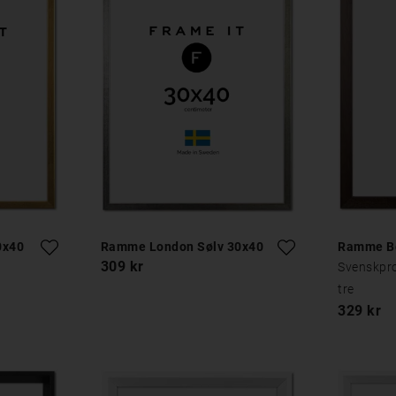
0x40
Ramme London Sølv 30x40
Ramme Be
309 kr
Svenskpr
tre
329 kr