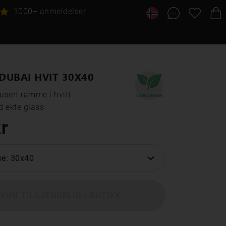
1000+ anmeldelser
UBAI HVIT 30X40
sert ramme i hvitt

ekte glass
r
se: 30x40
KUN TILGJENGELIG I BUTIKK