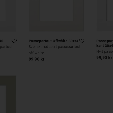
40
Passepartout Offwhite 30x40
Passepart
kant 30x
partout
Svenskprodusert passepartout
Hvit pass
off-white
99,90 kr
99,90 kr