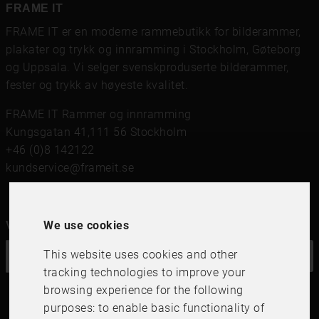
FRAME IT
FRAME IT er en moderne rammebutikk for bilderammer,
plakater og trykk og innramming i Stockholm, Gøteborg
og Uppsala. Vi selger svenskproduserte bilderammer,
fester og trykk av høyeste kvalitet.
FRAME IT Rammer og innramming
Kungsgatan 41,111 56 Stockholm
+46 (0)8 142122
kundservice@frameit.se
We use cookies
Vil du ha vårt nyhetsbrev?
This website uses cookies and other
OK
tracking technologies to improve your
browsing experience for the following
purposes:
to enable basic functionality of