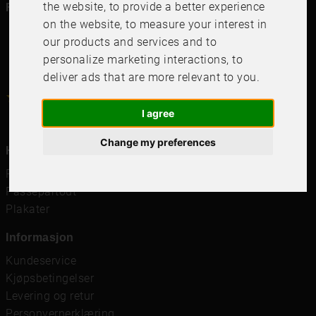
the website
,
to provide a better experience
Følg oss i dine kanaler
on the website
,
to measure your interest in
our products and services and to
personalize marketing interactions
,
to
deliver ads that are more relevant to you
.
4.6
4.6
/
5
1000
+
Recensioner
I agree
Change my preferences
Hurtigkoblinger
Rammer
Passepartout
Plakater
Informasjon
Kundeservice
Kjøpsbetingelser
Levering og retur
Personvernerklæring