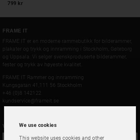
799 kr
FRAME IT
FRAME IT er en moderne rammebutikk for bilderammer,
plakater og trykk og innramming i Stockholm, Gøteborg
og Uppsala. Vi selger svenskproduserte bilderammer,
fester og trykk av høyeste kvalitet.
FRAME IT Rammer og innramming
Kungsgatan 41,111 56 Stockholm
+46 (0)8 142122
kundservice@frameit.se
We use cookies
Vil du ha vårt nyhetsbrev?
This website uses cookies and other
OK