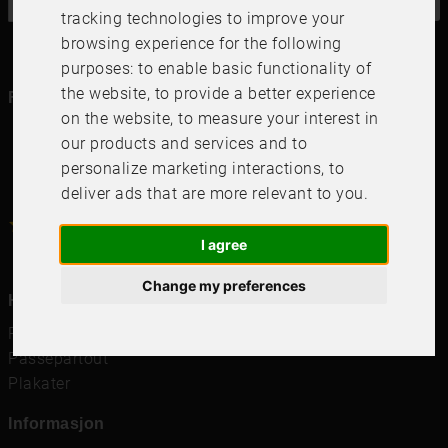
tracking technologies to improve your
browsing experience for the following
purposes:
to enable basic functionality of
the website
,
to provide a better experience
Følg oss i dine kanaler
on the website
,
to measure your interest in
our products and services and to
personalize marketing interactions
,
to
deliver ads that are more relevant to you
.
4.6
4.6
/
5
1000
+
Recensioner
I agree
Change my preferences
Hurtigkoblinger
Rammer
Passepartout
Plakater
Informasjon