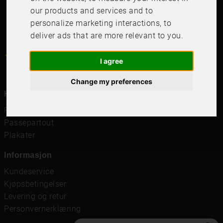
our products and services and to
personalize marketing interactions
,
to
deliver ads that are more relevant to you
.
4.6
4.6
/
5
1000
+
Recensioner
I agree
Change my preferences
Hurtigkoblinger
Rammer
Passepartout
Plakater
Informasjon
Kundeservice
Kjøpsbetingelser
Levering og retur
Personvernerklæring