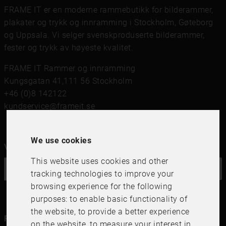
FRAME IT er en moderne rammebutikk for bilderammer,
plakater og trykk og innramming i Stockholm, Gøteborg
og Uppsala. Vi selger svenskproduserte bilderammer,
fester og trykk av høyeste kvalitet.
FRAME IT Rammer og innramming
Kungsgatan 41,111 56 Stockholm
+46 (0)8 142122
kundservice@frameit.se
We use cookies
Vil du ha vårt nyhetsbrev?
This website uses cookies and other
OK
tracking technologies to improve your
browsing experience for the following
purposes:
to enable basic functionality of
the website
,
to provide a better experience
Følg oss i dine kanaler
on the website
,
to measure your interest in