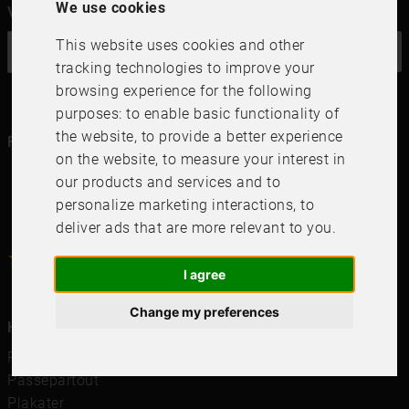
We use cookies
Vil du ha vårt nyhetsbrev?
This website uses cookies and other
OK
tracking technologies to improve your
browsing experience for the following
purposes:
to enable basic functionality of
the website
,
to provide a better experience
Følg oss i dine kanaler
on the website
,
to measure your interest in
our products and services and to
personalize marketing interactions
,
to
deliver ads that are more relevant to you
.
4.6
4.6
/
5
1000
+
Recensioner
I agree
Change my preferences
Hurtigkoblinger
Rammer
Passepartout
Plakater