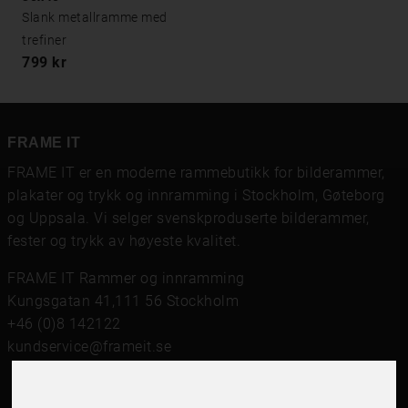
Slank metallramme med
trefiner
799 kr
FRAME IT
FRAME IT er en moderne rammebutikk for bilderammer,
plakater og trykk og innramming i Stockholm, Gøteborg
og Uppsala. Vi selger svenskproduserte bilderammer,
fester og trykk av høyeste kvalitet.
FRAME IT Rammer og innramming
Kungsgatan 41,111 56 Stockholm
+46 (0)8 142122
kundservice@frameit.se