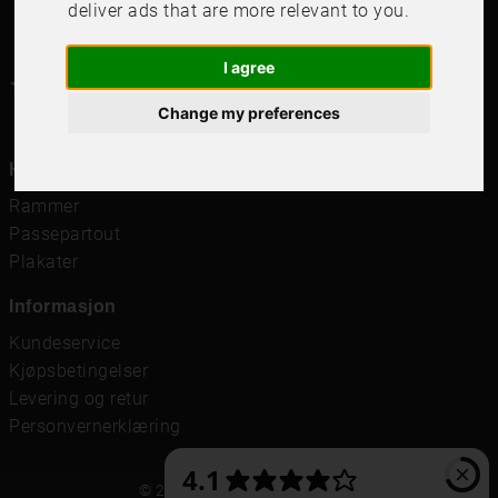
deliver ads that are more relevant to you
.
I agree
4.6
4.6
/
5
1000
+
Recensioner
Change my preferences
Hurtigkoblinger
Rammer
Passepartout
Plakater
Informasjon
Kundeservice
Kjøpsbetingelser
Levering og retur
Personvernerklæring
© 2021 Frame It International