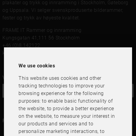
plakater og trykk og innramming i Stockholm, Gøteborg
og Uppsala. Vi selger svenskproduserte bilderammer,
fester og trykk av høyeste kvalitet.
FRAME IT Rammer og innramming
Kungsgatan 41,111 56 Stockholm
+46 (0)8 142122
kundservice@frameit.se
We use cookies
Vil du ha vårt nyhetsbrev?
This website uses cookies and other
tracking technologies to improve your
OK
browsing experience for the following
purposes:
to enable basic functionality of
the website
,
to provide a better experience
on the website
,
to measure your interest in
Følg oss i dine kanaler
our products and services and to
personalize marketing interactions
,
to