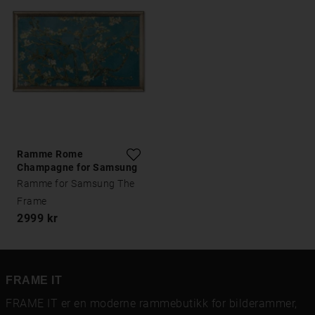
Ramme Rome
Champagne for Samsung
The Frame
Ramme for Samsung The
Frame
2999 kr
FRAME IT
FRAME IT er en moderne rammebutikk for bilderammer,