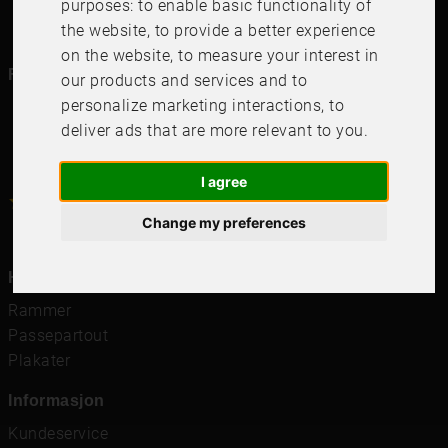
purposes:
to enable basic functionality of
the website
,
to provide a better experience
on the website
,
to measure your interest in
Følg oss i dine kanaler
our products and services and to
personalize marketing interactions
,
to
deliver ads that are more relevant to you
.
I agree
4.6
4.6
/
5
1000
+
Recensioner
Change my preferences
Hurtigkoblinger
Rammer
Passepartout
Plakater
Informasjon
Kundeservice