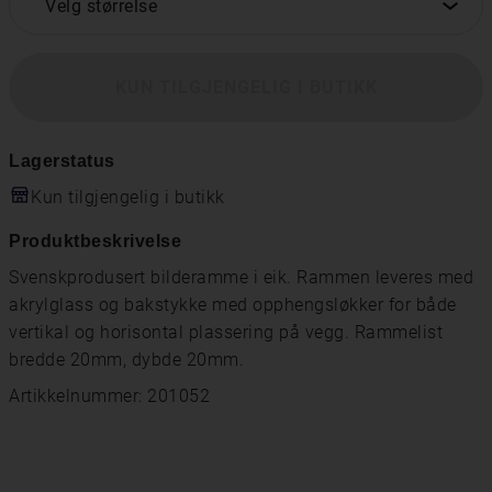
Velg størrelse
KUN TILGJENGELIG I BUTIKK
Lagerstatus
Kun tilgjengelig i butikk
Produktbeskrivelse
Svenskprodusert bilderamme i eik. Rammen leveres med
akrylglass og bakstykke med opphengsløkker for både
vertikal og horisontal plassering på vegg. Rammelist
bredde 20mm, dybde 20mm.
Artikkelnummer: 201052