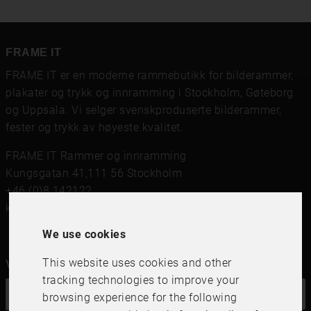
FRAME IT
FRAME IT er en moderne rammebutikk for bilderammer,
plakater og trykk og innramming i Stockholm, Gøteborg
og Uppsala. Vi selger svenskproduserte bilderammer,
fester og trykk av høyeste kvalitet.
FRAME IT Rammer og innramming
Kungsgatan 41,111 56 Stockholm
+46 (0)8 142122
kundservice@frameit.se
We use cookies
This website uses cookies and other
Vil du ha vårt nyhetsbrev?
tracking technologies to improve your
OK
browsing experience for the following