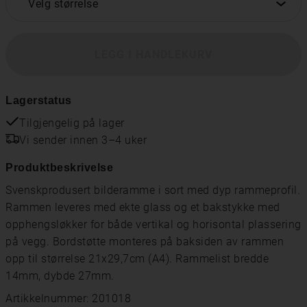
Velg størrelse
LEGG I HANDLEKURV
Lagerstatus
Tilgjengelig på lager
Vi sender innen 3–4 uker
Produktbeskrivelse
Svenskprodusert bilderamme i sort med dyp rammeprofil.
Rammen leveres med ekte glass og et bakstykke med
opphengsløkker for både vertikal og horisontal plassering
på vegg. Bordstøtte monteres på baksiden av rammen
opp til størrelse 21x29,7cm (A4). Rammelist bredde
14mm, dybde 27mm.
Artikkelnummer: 201018