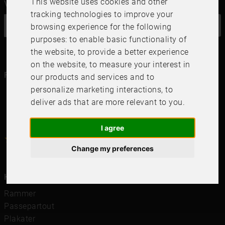
This website uses cookies and other
Vil du ha vårt nyhetsbrev?
tracking technologies to improve your
OK
browsing experience for the following
purposes:
to enable basic functionality of
the website
,
to provide a better experience
on the website
,
to measure your interest in
Følg oss i dine kanaler
our products and services and to
personalize marketing interactions
,
to
deliver ads that are more relevant to you
.
I agree
4.6
4.6
/
5
1000
+
Recensioner
Change my preferences
Hurtigkoblinger
Rammer
Passepartout
Plakater