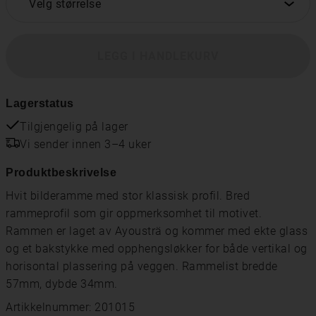
Velg størrelse
LEGG I HANDLEKURV
Lagerstatus
Tilgjengelig på lager
Vi sender innen 3–4 uker
Produktbeskrivelse
Hvit bilderamme med stor klassisk profil. Bred
rammeprofil som gir oppmerksomhet til motivet.
Rammen er laget av Ayousträ og kommer med ekte glass
og et bakstykke med opphengsløkker for både vertikal og
horisontal plassering på veggen. Rammelist bredde
57mm, dybde 34mm.
Artikkelnummer: 201015