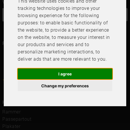
This website uses cookies and other
Vil du ha vårt nyhetsbrev?
tracking technologies to improve your
OK
browsing experience for the following
purposes:
to enable basic functionality of
the website
,
to provide a better experience
on the website
,
to measure your interest in
Følg oss i dine kanaler
our products and services and to
personalize marketing interactions
,
to
deliver ads that are more relevant to you
.
I agree
4.6
4.6
/
5
1000
+
Recensioner
Change my preferences
Hurtigkoblinger
Rammer
Passepartout
Plakater