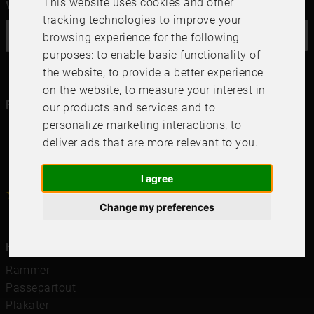
This website uses cookies and other
Vil du ha vårt nyhetsbrev?
tracking technologies to improve your
OK
browsing experience for the following
purposes:
to enable basic functionality of
the website
,
to provide a better experience
on the website
,
to measure your interest in
Følg oss i dine kanaler
our products and services and to
personalize marketing interactions
,
to
deliver ads that are more relevant to you
.
I agree
4.6
4.6
/
5
1000
+
Recensioner
Change my preferences
Hurtigkoblinger
Rammer
Passepartout
Plakater