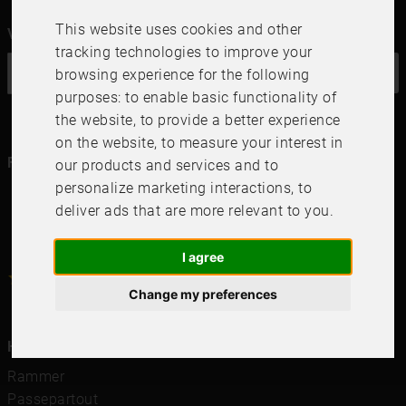
This website uses cookies and other
Vil du ha vårt nyhetsbrev?
tracking technologies to improve your
OK
browsing experience for the following
purposes:
to enable basic functionality of
the website
,
to provide a better experience
on the website
,
to measure your interest in
Følg oss i dine kanaler
our products and services and to
personalize marketing interactions
,
to
deliver ads that are more relevant to you
.
I agree
4.6
4.6
/
5
1000
+
Recensioner
Change my preferences
Hurtigkoblinger
Rammer
Passepartout