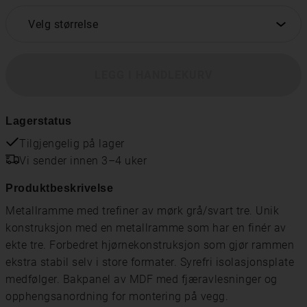
Velg størrelse
LEGG I HANDLEKURV
Lagerstatus
Tilgjengelig på lager
Vi sender innen 3–4 uker
Produktbeskrivelse
Metallramme med trefiner av mørk grå/svart tre. Unik
konstruksjon med en metallramme som har en finér av
ekte tre. Forbedret hjørnekonstruksjon som gjør rammen
ekstra stabil selv i store formater. Syrefri isolasjonsplate
medfølger. Bakpanel av MDF med fjæravlesninger og
opphengsanordning for montering på vegg.