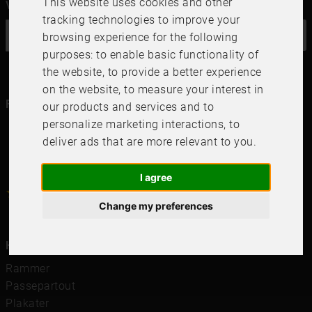
This website uses cookies and other
Vil du ha vårt nyhetsbrev?
tracking technologies to improve your
OK
browsing experience for the following
purposes:
to enable basic functionality of
the website
,
to provide a better experience
on the website
,
to measure your interest in
Følg oss i dine kanaler
our products and services and to
personalize marketing interactions
,
to
deliver ads that are more relevant to you
.
I agree
4.6
4.6
/
5
1000
+
Recensioner
Change my preferences
Hurtigkoblinger
Rammer
Passepartout
Plakater