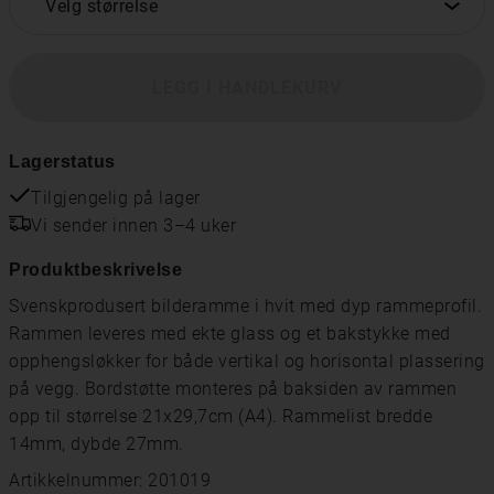
Velg størrelse
LEGG I HANDLEKURV
Lagerstatus
Tilgjengelig på lager
Vi sender innen 3–4 uker
Produktbeskrivelse
Svenskprodusert bilderamme i hvit med dyp rammeprofil.
Rammen leveres med ekte glass og et bakstykke med
opphengsløkker for både vertikal og horisontal plassering
på vegg. Bordstøtte monteres på baksiden av rammen
opp til størrelse 21x29,7cm (A4). Rammelist bredde
14mm, dybde 27mm.
Artikkelnummer: 201019